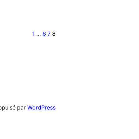
1
…
6
7
8
opulsé par
WordPress