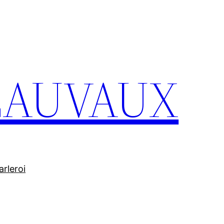
 LAUVAUX
rleroi