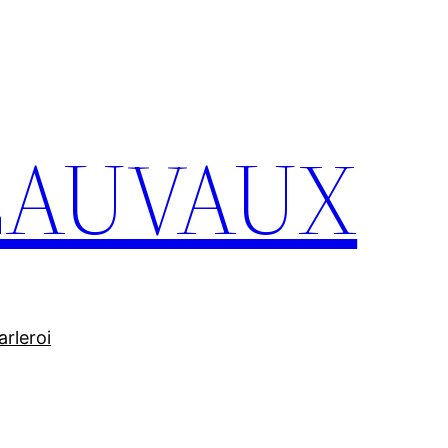
 LAUVAUX
rleroi