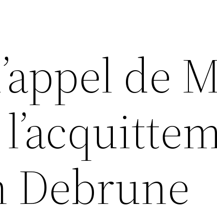
d’appel de 
 l’acquitte
h Debrune