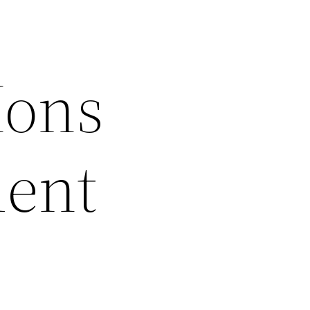
Mons
ment